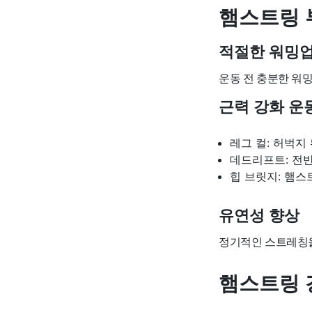
햄스트링 
적절한 워밍
운동 전 충분한 워
근력 강화 운
레그 컬: 허벅지
데드리프트: 전반
힙 브릿지: 햄스
유연성 향상
정기적인 스트레칭을
햄스트링 