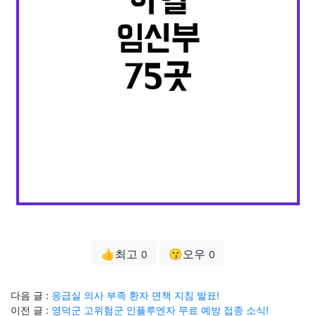
👍최고
😗오우
0
0
다음 글 :
응급실 의사 부족 환자 면책 지침 발표!
이전 글 :
영덕군 고위험군 인플루엔자 무료 예방 접종 소식!